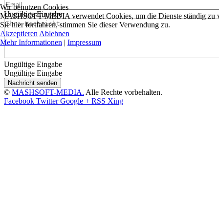
Wir benutzen Cookies
Ungültige Eingabe
MASHSOFT-MEDIA verwendet Cookies, um die Dienste ständig zu ver
Sie hier fortfahren, stimmen Sie dieser Verwendung zu.
Akzeptieren
Ablehnen
Mehr Informationen
|
Impressum
Ungültige Eingabe
Ungültige Eingabe
Nachricht senden
©
MASHSOFT-MEDIA.
Alle Rechte vorbehalten.
Facebook
Twitter
Google +
RSS
Xing